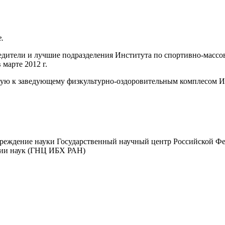
г.
бедители и лучшие подразделения Института по спортивно-массов
марте 2012 г.
мую к заведующему физкультурно-оздоровительным комплесом
чреждение науки Государственный научный центр Российской Ф
мии наук (ГНЦ ИБХ РАН)