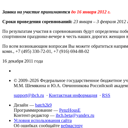
Заявки на участие принимаются
до 16 января 2012 г.
Сроки проведения соревнований:
23 января – 3 февраля 2012 
По результатам участия в соревнованиях будут определены по
спортивном празднике-вечере в честь наших дорогих женщин в 
По всем возникающим вопросам Вы можете обратиться напря
комн.,
+7 (495) 330-72-01,
+7 (916) 694-88-02
16 декабря 2011 года
© 2009–2026 Федеральное государственное бюджетное у
М.М. Шемякина и Ю.А. Овчинникова Российской акаде
support@ibch.ru
·
Контактная информация
·
RSS
Дизайн —
batch2k9
Программирование —
PenzHousE
Контент-редактор —
ibch.beta@yandex.ru
Условия использования сайта
Об ошибках сообщайте
вебмастеру