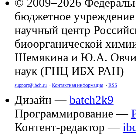
© 2009–2026 Федеральн
бюджетное учреждение
научный центр Российс
биоорганической химии
Шемякина и Ю.А. Овчи
наук (ГНЦ ИБХ РАН)
support@ibch.ru
·
Контактная информация
·
RSS
Дизайн —
batch2k9
Программирование —
Контент-редактор —
ib