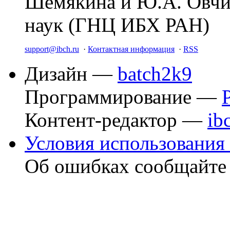
Шемякина и Ю.А. Овчи
наук (ГНЦ ИБХ РАН)
support@ibch.ru
·
Контактная информация
·
RSS
Дизайн —
batch2k9
Программирование —
Контент-редактор —
ib
Условия использования 
Об ошибках сообщайт