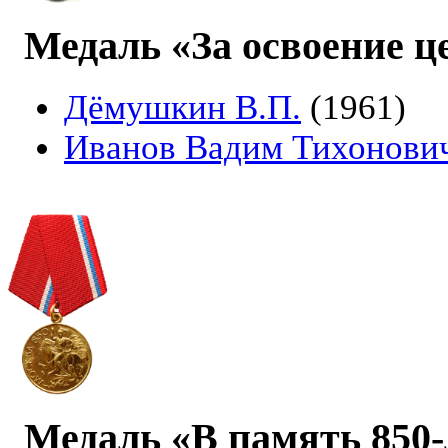
Медаль «За освоение ц
Дёмушкин В.П.
(1961)
Иванов Вадим Тихонови
Медаль «В память 850