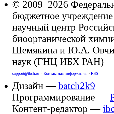
© 2009–2026 Федеральн
бюджетное учреждение
научный центр Российс
биоорганической химии
Шемякина и Ю.А. Овчи
наук (ГНЦ ИБХ РАН)
support@ibch.ru
·
Контактная информация
·
RSS
Дизайн —
batch2k9
Программирование —
Контент-редактор —
ib