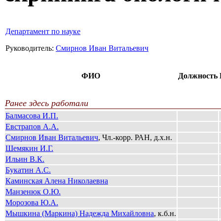
Департамент по науке
Руководитель:
Смирнов Иван Витальевич
ФИО
Должность
Ранее здесь работали
Балмасова И.П.
Евстрапов А.А.
Смирнов Иван Витальевич
, Чл.-корр. РАН, д.х.н.
Шемякин И.Г.
Ильин В.К.
Букатин А.С.
Каминская Алена Николаевна
Манзенюк О.Ю.
Морозова Ю.А.
Мышкина (Маркина) Надежда Михайловна
, к.б.н.