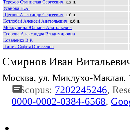
Терехов Станислав Сергеевич
, к.х.н.
Усанова Н.А.
Щеглов Александр Сергеевич
, к.б.н.
Котлобай Алексей Анатольевич
, к.б.н.
Мокрушина Юлиана Анатольевна
Егорова Александра Владимировна
Коваленко В.Р.
Пипия София Онисеевна
Смирнов Иван Витальеви
Москва, ул. Миклухо-Маклая,
Scopus:
7202245246
, Res
0000-0002-0384-6568
,
Goog