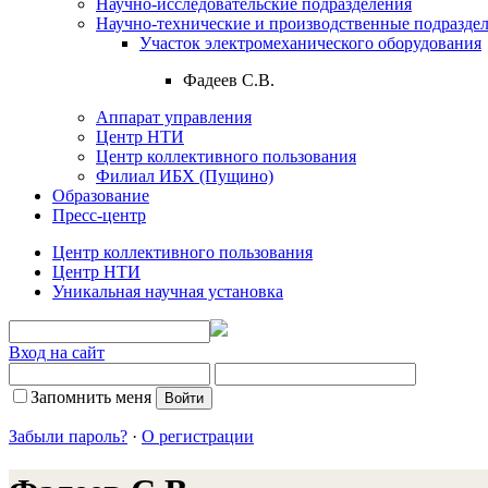
Научно-исследовательские подразделения
Научно-технические и производственные подразде
Участок электpомеханического обоpудования
Фадеев С.В.
Аппарат управления
Центр НТИ
Центр коллективного пользования
Филиал ИБХ (Пущино)
Образование
Пресс-центр
Центр коллективного пользования
Центр НТИ
Уникальная научная установка
Вход на сайт
Запомнить меня
Забыли пароль?
·
О регистрации