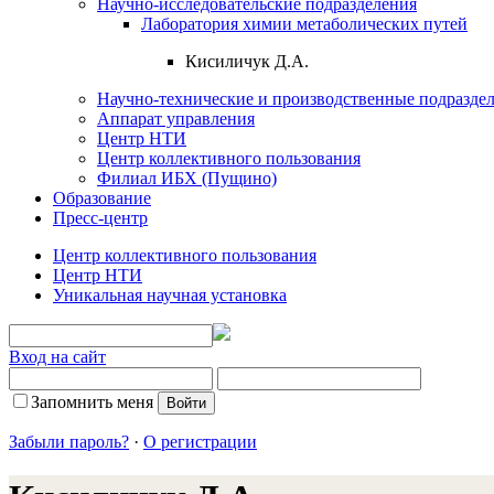
Научно-исследовательские подразделения
Лаборатория химии метаболических путей
Кисиличук Д.А.
Научно-технические и производственные подразде
Аппарат управления
Центр НТИ
Центр коллективного пользования
Филиал ИБХ (Пущино)
Образование
Пресс-центр
Центр коллективного пользования
Центр НТИ
Уникальная научная установка
Вход на сайт
Запомнить меня
Забыли пароль?
·
О регистрации