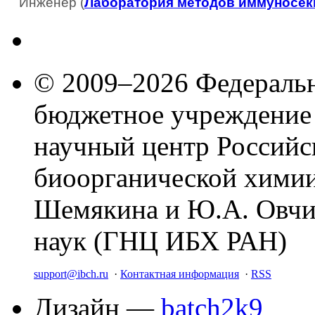
Инженер (
Лаборатория методов иммуносек
© 2009–2026 Федеральн
бюджетное учреждение
научный центр Российс
биоорганической химии
Шемякина и Ю.А. Овчи
наук (ГНЦ ИБХ РАН)
support@ibch.ru
·
Контактная информация
·
RSS
Дизайн —
batch2k9