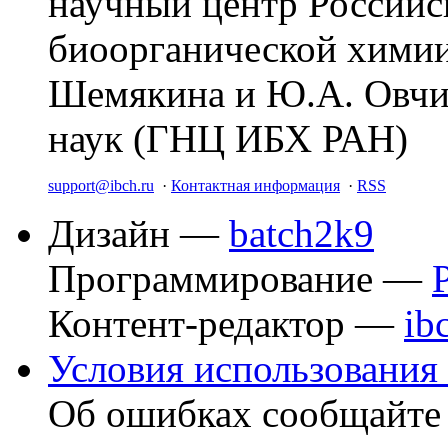
научный центр Российс
биоорганической химии
Шемякина и Ю.А. Овчи
наук (ГНЦ ИБХ РАН)
support@ibch.ru
·
Контактная информация
·
RSS
Дизайн —
batch2k9
Программирование —
Контент-редактор —
ib
Условия использования 
Об ошибках сообщайт