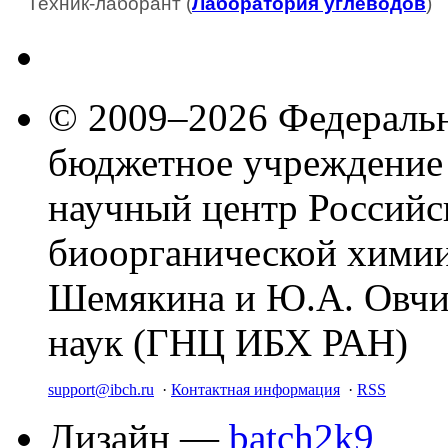
Техник-лаборант (
Лаборатория углеводов
)
© 2009–2026 Федеральн
бюджетное учреждение
научный центр Российс
биоорганической химии
Шемякина и Ю.А. Овчи
наук (ГНЦ ИБХ РАН)
support@ibch.ru
·
Контактная информация
·
RSS
Дизайн —
batch2k9