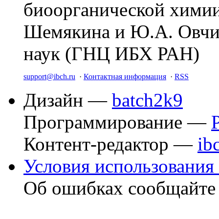
биоорганической химии
Шемякина и Ю.А. Овчи
наук (ГНЦ ИБХ РАН)
support@ibch.ru
·
Контактная информация
·
RSS
Дизайн —
batch2k9
Программирование —
Контент-редактор —
ib
Условия использования 
Об ошибках сообщайт