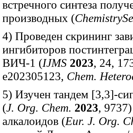
встречного синтеза получ
производных (
ChemistrySe
4) Проведен скрининг зав
ингибиторов постинтегра
ВИЧ-1 (
IJMS
2023
, 24, 1
e202305123,
Chem. Hetero
5) Изучен тандем [3,3]-с
(
J. Org. Chem.
2023
, 9737
алкалоидов (
Eur. J. Org. 