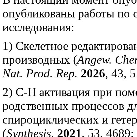
опубликованы работы по
исследования:
1) Скелетное редактиров
производных (
Angew. Chem
Nat. Prod. Rep.
2026
, 43, 
2) C-H активация при пом
родственных процессов д
спироциклических и гете
(
Synthesis
,
2021
, 53, 4689; 