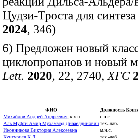
реакций Дильса-Альдера/
Цудзи-Троста для синтеза
2024
, 346)
6) Предложен новый клас
циклопропанов и новый м
Lett.
2020
, 22, 2740,
ХГС
ФИО
Должность
Конт
Михайлов Андрей Андреевич
, к.х.н.
с.н.с.
Аль Муфти Амир Мухаммад Диааеддинович
тех.-лаб.
Иконникова Виктория Алексеевна
м.н.с.
Кунгурцев К.Д.
тех.-лаб.