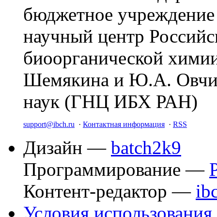
бюджетное учреждение
научный центр Российс
биоорганической химии
Шемякина и Ю.А. Овчи
наук (ГНЦ ИБХ РАН)
support@ibch.ru
·
Контактная информация
·
RSS
Дизайн —
batch2k9
Программирование —
Контент-редактор —
ib
Условия использования 