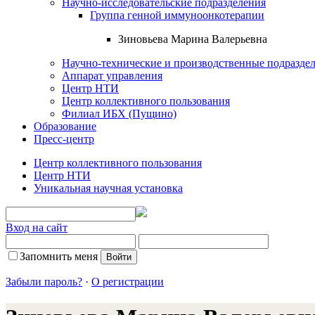
Научно-исследовательские подразделения
Группа генной иммуноонкотерапии
Зиновьева Марина Валерьевна
Научно-технические и производственные подразде
Аппарат управления
Центр НТИ
Центр коллективного пользования
Филиал ИБХ (Пущино)
Образование
Пресс-центр
Центр коллективного пользования
Центр НТИ
Уникальная научная установка
Вход на сайт
Запомнить меня
Забыли пароль?
·
О регистрации