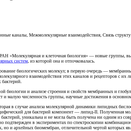
ионные каналы, Межмолекулярные взаимодействия, Связь струк
а РАН «Молекулярная и клеточная биология» — новые группы, 
лярных систем
, из которой она и отпочковалась.
ование биологических молекул; в первую очередь — мембранны
молекулярного взаимодействия этих каналов и рецепторов с их
 бактерий.
ой биологии и анализе строения и свойств мембранных и глобу
аст и малую численность группы, научные достижения в основно
торая в случае анализа молекулярной динамики липидных бисло
ифический для бактерий компонент — липид-II. Полученная мо
бактерий, уникальна и не могла быть получена ни одним из со
но подтвержден в экспериментах по спектроскопии комбинационно
 но и архейных биомембран, отличительной чертой которых явля