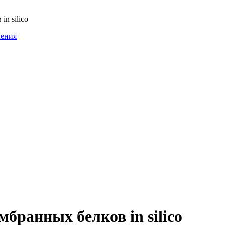
n silico
ления
бранных белков in silico