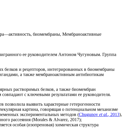
тура—активность, биомембраны, Мембраноактивные
выигранного ее руководителем Антоном Чугуновым. Группа
х белков и рецепторов, интегрированных в биомембраны
 лигандами, а также мембраноактивным антибиотикам
лярных растворимых белков, а также биомембран
м совпадают с ключевыми результатами ее руководителя.
ев позволила выявить характерные гетерогенности
лекулярная картина, говорящая о потенциальном механизме
временных экспериментальных методов (
Chugunov
et al.
, 2013
),
го рассеяния (Morales & Alvarez, 2017);
ется особая (изопреновая) химическая структура