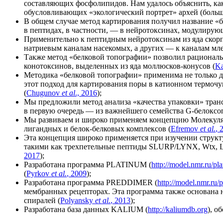
составляющих фосфолипидов. Нам удалось объяснить, как
обусловливающих «экологический портрет» архей (больша
В общем случае метод картирования получил название «
в пептидах, в частности, — в нейротоксинах, модулиру
Применительно к пептидным нейротоксинам из яда скорп
натриевым каналам насекомых, а других — к каналам мл
Также метод «белковой топографии» позволил рационал
конотоксинов, выделенных из яда моллюсков-конусов (
Ka
Методика «белковой топографии» применима не только дл
этот подход для картирования поры в катионном термочу
(
Chugunov
et al
., 2016
);
Мы предложили метод анализа «качества упаковки» тра
в первую очередь — из важнейшего семейства G-белоксо
Мы развиваем и широко применяем концепцию Молекуляр
лигандных и белок-белковых комплексов (
Efremov
et al.
, 
Эта концепция широко применяется при изучении структ
такими как трехпетельные пептиды SLURP/LYNX, Wtx, L
2017
);
Разработана программа PLATINUM (
http://model.nmr.ru/pl
(
Pyrkov
et al.
, 2009
);
Разработана программа PREDDIMER (
http://model.nmr.ru/
мембранных рецепторах. Эта программа также основана
спиралей (
Polyansky
et al.
, 2013
);
Разработана база данных KALIUM (
http://kaliumdb.org
), о