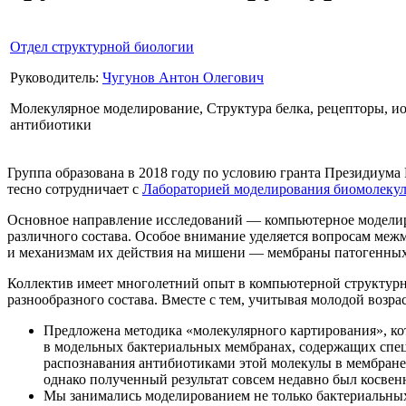
Отдел структурной биологии
Руководитель:
Чугунов Антон Олегович
Молекулярное моделирование, Структура белка, рецепторы, 
антибиотики
Группа образована в 2018 году по условию гранта Президиум
тесно сотрудничает с
Лабораторией моделирования биомолеку
Основное направление исследований — компьютерное моделир
различного состава. Особое внимание уделяется вопросам меж
и механизмам их действия на мишени — мембраны патогенных
Коллектив имеет многолетний опыт в компьютерной структурн
разнообразного состава. Вместе с тем, учитывая молодой возр
Предложена методика «молекулярного картирования», ко
в модельных бактериальных мембранах, содержащих спец
распознавания антибиотиками этой молекулы в мембране 
однако полученный результат совсем недавно был косвен
Мы занимались моделированием не только бактериальных,