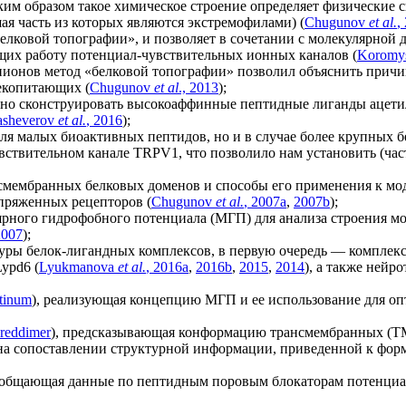
им образом такое химическое строение определяет физические 
я часть из которых являются экстремофилами) (
Chugunov
et al.
,
белковой топографии», и позволяет в сочетании с молекулярно
ющих работу потенциал-чувствительных ионных каналов (
Koromy
ионов метод «белковой топографии» позволил объяснить причи
екопитающих (
Chugunov
et al
., 2013
);
ьно сконструировать высокоаффинные пептидные лиганды ацет
sheverov
et al.
, 2016
);
я малых биоактивных пептидов, но и в случае более крупных б
вствительном канале TRPV1, что позволило нам установить (ча
нсмембранных белковых доменов и способы его применения к м
пряженных рецепторов (
Chugunov
et al.
, 2007a
,
2007b
);
ного гидрофобного потенциала (МГП) для анализа строения мол
2007
);
уры белок-лигандных комплексов, в первую очередь — комплекс
ypd6 (
Lyukmanova
et
al.
, 2016a
,
2016b
,
2015
,
2014
), а также нейр
atinum
), реализующая концепцию МГП и ее использование для о
preddimer
), предсказывающая конформацию трансмембранных (ТМ
 на сопоставлении структурной информации, приведенной к фор
бобщающая данные по пептидным поровым блокаторам потенциа