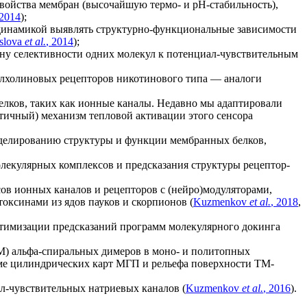
свойства мембран (высочайшую термо- и pH-стабильность),
 2014
);
й динамикой выявлять структурно-функциональные зависимости
slova
et al.
, 2014
);
ну селективности одних молекул к потенциал-чувствительным
илхолиновых рецепторов никотинового типа — аналоги
елков, таких как ионные каналы. Недавно мы адаптировали
стичный) механизм тепловой активации этого сенсора
оделированию структуры и функции мембранных белков,
екулярных комплексов и предсказания структуры рецептор-
ов ионных каналов и рецепторов с (нейро)модуляторами,
отоксинами из ядов пауков и скорпионов (
Kuzmenkov
et
al
.
, 2018
,
птимизации предсказаний программ молекулярного докинга
) альфа-спиральных димеров в моно- и политопных
ме цилиндрических карт МГП и рельефа поверхности ТМ-
л-чувствительных натриевых каналов (
Kuzmenkov
et al.
, 2016
).