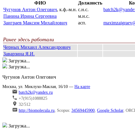
ФИО
Должность
Ко
Чугунов Антон Олегович
, к.ф.-м.н.
с.н.с.
batch2k@yande
Панина Ирина Сергеевна
м.н.с.
Заиграев Максим Михайлович
асп.
maximzaigraev
Ранее здесь работали
Черных Михаил Александрович
Заварзина Я.И.
Загрузка...
Загрузка...
Чугунов Антон Олегович
Москва, ул. Миклухо-Маклая, 16/10 —
На карте
batch2k@yandex.ru
+7(915)1088825
32/512
http://biomolecula.ru
, Scopus:
34569445900
,
Google Scholar
, ORC
Загрузка...