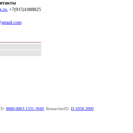
нтакты
x.ru
, +7(915)1088825
@gmail.com
ID:
0000-0003-1331-3949
, ResearcherID:
D-1058-2009