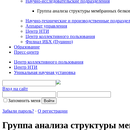
Научно-исследовательские подразделения
Группа анализа структуры мембранных белков i
Научно-технические и производственные подразде
Аппарат управления
Центр НТИ
Центр коллективного пользования
Филиал ИБХ (Пущино)
Образование
Пресс-центр
Центр коллективного пользования
Центр НТИ
Уникальная научная установка
Вход на сайт
Запомнить меня
Забыли пароль?
·
О регистрации
Группа анализа структуры мем