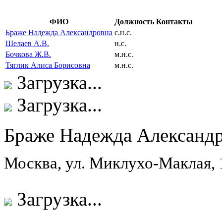
ФИО
Должность
Контакты
Браже Надежда Александровна
с.н.с.
Шелаев А.В.
н.с.
Бочкова Ж.В.
м.н.с.
Тяглик Алиса Борисовна
м.н.с.
Загрузка...
Загрузка...
Браже Надежда Александ
Москва, ул. Миклухо-Маклая,
Загрузка...