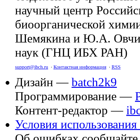
научный центр Российс
биоорганической химии
Шемякина и Ю.А. Овчи
наук (ГНЦ ИБХ РАН)
support@ibch.ru
·
Контактная информация
·
RSS
Дизайн —
batch2k9
Программирование —
Контент-редактор —
ib
Условия использования 
Об ошибках сообщайт