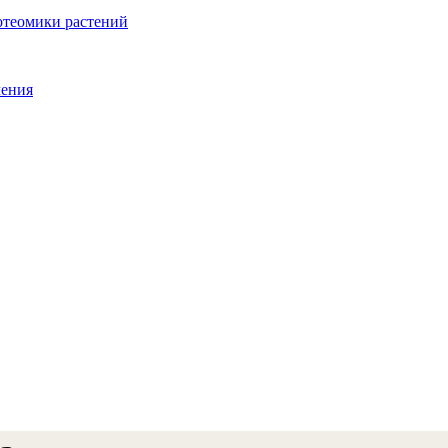
отеомики растений
ления