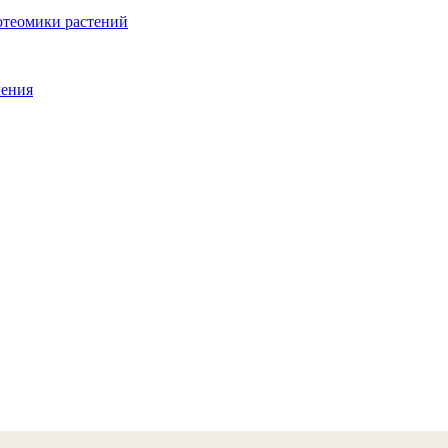
отеомики растений
ления