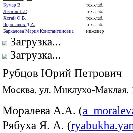
Кумар В.
тех.-лаб.
Лесник Л.Г.
тех.-лаб.
Хегай О.В.
тех.-лаб.
Чернышов Д.А.
тех.-лаб.
Баркалова Мария Константиновна
инженер
Загрузка...
Загрузка...
Рубцов Юрий Петрович
Москва, ул. Миклухо-Маклая,
Моралева А.А. (
a
_
moralev
Рябуха Я. А. (
ryabukha
.
ya