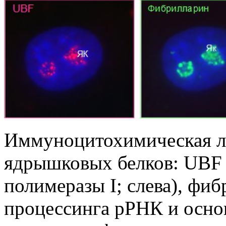
Иммуноцитохимическая л
ядрышковых белков: UBF
полимеразы I; слева), фи
процессинга рРНК и осно