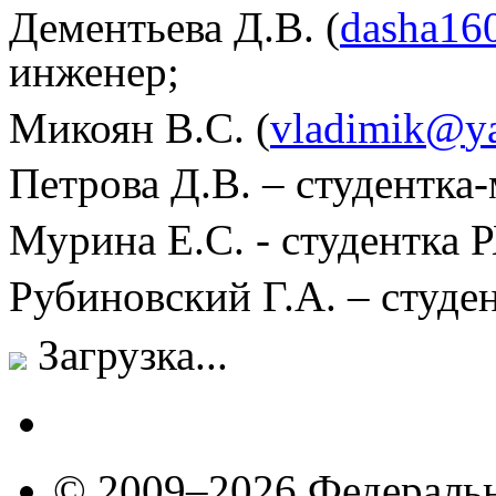
Дементьева Д.В. (
dasha
16
инженер;
Микоян В.С. (
vladimik
@
y
Петрова Д.В. – студентка
Мурина Е.С. - студентка
Рубиновский Г.А. – сту
Загрузка...
© 2009–2026 Федеральн