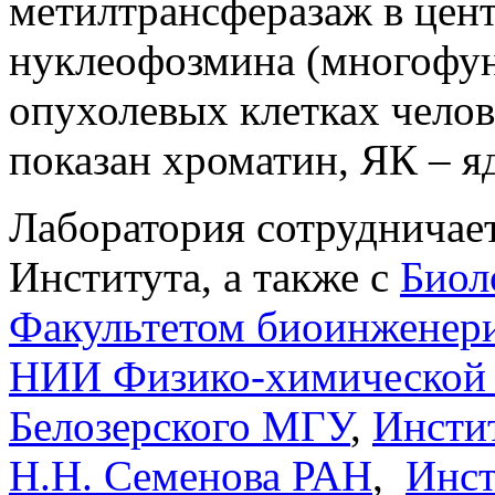
метилтрансферазаж в цен
нуклеофозмина (многофун
опухолевых клетках чело
показан хроматин, ЯК
– я
Лаборатория сотрудничае
Института, а также с
Биол
Факультетом биоинженер
НИИ Физико-химической 
Белозерского МГУ
,
Инсти
Н.Н. Семенова РАН
,
Инст