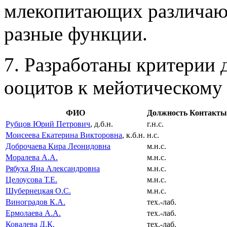
млекопитающих различаютс
разные функции.
7. Разработаны критерии 
ооцитов к мейотическому
ФИО
Должность
Контакты
Рубцов Юрий Петрович
, д.б.н.
г.н.с.
Моисеева Екатерина Викторовна
, к.б.н.
н.с.
Доброчаева Кира Леонидовна
м.н.с.
Моралева А.А.
м.н.с.
Рябуха Яна Александровна
м.н.с.
Целоусова Т.Е.
м.н.с.
Шубернецкая О.С.
м.н.с.
Виноградов К.А.
тех.-лаб.
Ермолаева А.А.
тех.-лаб.
Ковалева Д.К.
тех.-лаб.