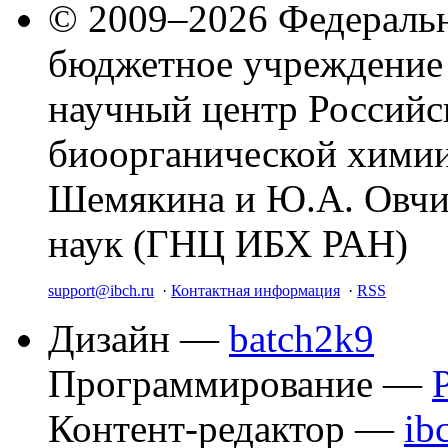
© 2009–2026 Федеральн
бюджетное учреждение
научный центр Российс
биоорганической химии
Шемякина и Ю.А. Овчи
наук (ГНЦ ИБХ РАН)
support@ibch.ru
·
Контактная информация
·
RSS
Дизайн —
batch2k9
Программирование —
Контент-редактор —
ib