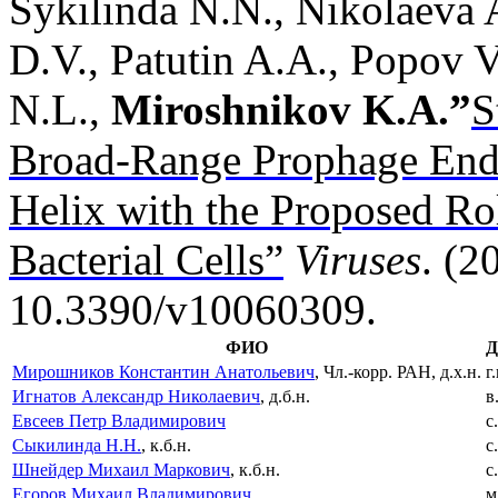
Sykilinda N.N., Nikolaeva 
D.V., Patutin A.A., Popov
N.L.,
Miroshnikov K.A.”
S
Broad-Range Prophage End
Helix with the Proposed Rol
Bacterial Cells”
Viruses
. (2
10.3390/v10060309.
ФИО
Д
Мирошников Константин Анатольевич
, Чл.-корр. РАН, д.х.н.
г.
Игнатов Александр Николаевич
, д.б.н.
в
Евсеев Петр Владимирович
с
Сыкилинда Н.Н.
, к.б.н.
с
Шнейдер Михаил Маркович
, к.б.н.
с
Егоров Михаил Владимирович
м