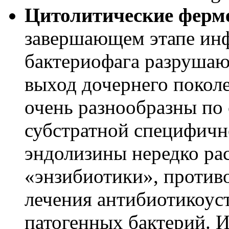
Цитолитические ферм
завершающем этапе ин
бактериофага разрушают
выход дочернего покол
очень разнообразны по 
субстратной специфичн
эндолизины нередко ра
«энзибиотики», против
лечения антибиотикоус
патогенных бактерий. И