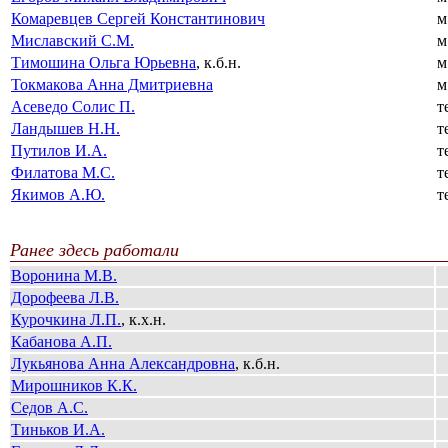
Комаревцев Сергей Константинович
м
Миславский С.М.
м
Тимошина Ольга Юрьевна
, к.б.н.
м
Токмакова Анна Дмитриевна
м
Асеведо Солис П.
т
Ландышев Н.Н.
т
Путилов И.А.
т
Филатова М.С.
т
Якимов А.Ю.
т
Ранее здесь работали
Воронина М.В.
Дорофеева Л.В.
Курочкина Л.П.
, к.х.н.
Кабанова А.П.
Лукьянова Анна Александровна
, к.б.н.
Мирошников К.К.
Седов А.С.
Тиньков И.А.