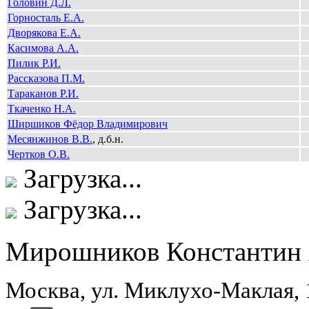
Головин Д.Л.
Горносталь Е.А.
Дворякова Е.А.
Касимова А.А.
Пилик Р.И.
Рассказова П.М.
Тараканов Р.И.
Ткаченко Н.А.
Ширшиков Фёдор Владимирович
Месянжинов В.В.
, д.б.н.
Чертков О.В.
Загрузка...
Загрузка...
Мирошников Константин 
Москва, ул. Миклухо-Маклая,