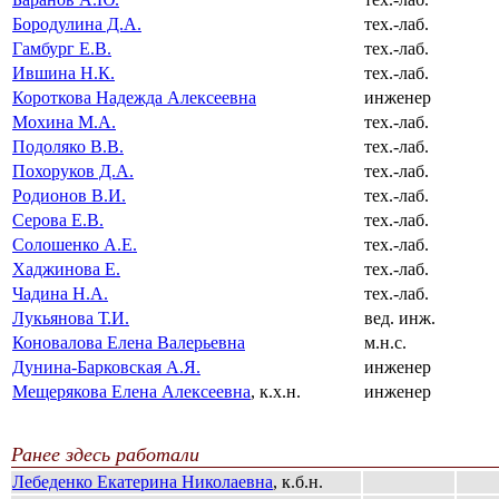
Бородулина Д.А.
тех.-лаб.
Гамбург Е.В.
тех.-лаб.
Ившина Н.К.
тех.-лаб.
Короткова Надежда Алексеевна
инженер
Мохина М.А.
тех.-лаб.
Подоляко В.В.
тех.-лаб.
Похоруков Д.А.
тех.-лаб.
Родионов В.И.
тех.-лаб.
Серова Е.В.
тех.-лаб.
Солошенко А.Е.
тех.-лаб.
Хаджинова Е.
тех.-лаб.
Чадина Н.А.
тех.-лаб.
Лукьянова Т.И.
вед. инж.
Коновалова Елена Валерьевна
м.н.с.
Дунина-Барковская А.Я.
инженер
Мещерякова Елена Алексеевна
, к.х.н.
инженер
Ранее здесь работали
Лебеденко Екатерина Николаевна
, к.б.н.