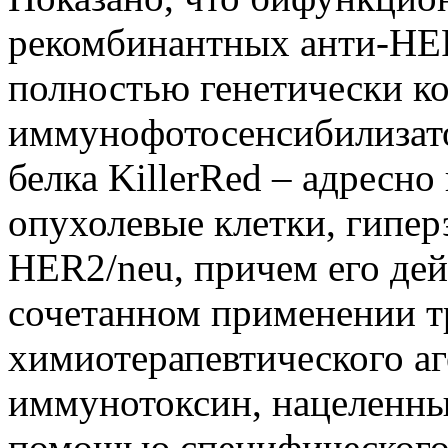
рекомбинантных анти-HER
полностью генетически к
иммунофотосенсибилизато
белка KillerRed – адресн
опухолевые клетки, гипе
HER2/neu, причем его дей
сочетанном применении 
химиотерапевтического аг
иммунотоксин, нацеленны
помощью специфического 