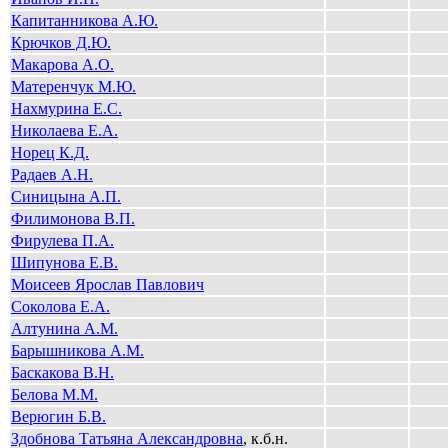
Капитанникова А.Ю.
Крючков Д.Ю.
Макарова А.О.
Матеренчук М.Ю.
Нахмурина Е.С.
Николаева Е.А.
Норец К.Д.
Радаев А.Н.
Синицына А.П.
Филимонова В.П.
Фирулева П.А.
Шипунова Е.В.
Моисеев Ярослав Павлович
Соколова Е.А.
Алтунина А.М.
Барышникова А.М.
Баскакова В.Н.
Белова М.М.
Верюгин Б.В.
Здобнова Татьяна Александровна
, к.б.н.