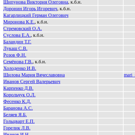
Шипунова Виктория Олеговна
, к.б.н.
Доронин Игорь Игоревич
, к.б.н.
Кагарлицкий Герман Олегович
Миронова К.Е.
, к.б.н.
Стремовский О.А.
Суслова Е.А.
, к.б.н.
Баландин Т.Г.
Лукаш С.В.
Розов Ф.Н.
Семёнова Г.В.
, к.б.н.
Холоденко И.В.
Шилова Мария Вячеславовна
mari_
Иванов Сергей Валерьевич
Карпенко Д.В.
Корольчук О.Л.
Фесенко К.Д.
Баранова А.С.
Беляев Я.Б.
Гольцварт Е.П.
Горелик Л.В.
Иванов И.Н.