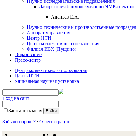
Научно-исследовательские подразделения
Лаборатория биомолекулярной ЯМР-спектрос
Ананьев Е.А.
Научно-технические и производственные подразде
Аппарат управления
Центр НТИ
Центр коллективного пользования
Филиал ИБХ (Пущино)
Образование
Пресс-центр
Центр коллективного пользования
Центр НТИ
Уникальная научная установка
Вход на сайт
Запомнить меня
Забыли пароль?
·
О регистрации