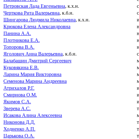
Петровская Лада Евгеньевна
, к.х.н.
с
Черткова Рита Валерьевна
, к.б.н.
с
Шингарова Людмила Николаевна
, к.х.н.
Крюкова Елена Александровна
н
Панина А.А.
н
Плотникова Е.А.
н
Топорова В.А.
н
Яголович Анна Валерьевна
, к.б.н.
с
Балабашин Дмитрий Сергеевич
м
Куковякина Е.В.
м
Ларина Мария Викторовна
м
Семенова Марина Андреевна
м
Атрихалов Р.Г.
Смирнова О.М.
Якимов С.А.
Зверева А.С.
т
Исакова Алина Алексеевна
м
Никонова Д.Д.
т
Ходненко А.П.
т
Царькова О.А.
т