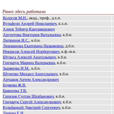
Ранее здесь работали
Колосов М.Н.
, акад., проф., д.х.н.
Вульфсон Андрей Николаевич
, к.х.н.
Алиев Теймур Кантамирович
Аргентова Виктория Витальевна
, к.б.н.
Литвинов И.С.
, к.б.н.
Люкманова Екатерина Назымовна
, д.б.н.
Некрасов Алексей Норбертович
, к.ф.-м.н.
Шульга Алексей Анатольевич
, к.б.н.
Гончарук Марина Валерьевна
, к.б.н.
Зырянова И.М.
, к.б.н.
Шулепко Михаил Анатольевич
, к.б.н.
Артыков Артем Александрович
Бочкова Ж.В.
Брянцева Т.В.
Гапизов Султан Шахбанович
, к.б.н.
Гончарук Сергей Александрович
, к.б.н.
Кульбацкий Дмитрий Сергеевич
, к.б.н.
Ларина Е.Н.