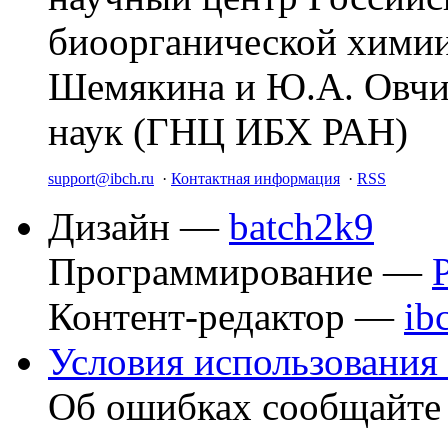
биоорганической химии
Шемякина и Ю.А. Овчи
наук (ГНЦ ИБХ РАН)
support@ibch.ru
·
Контактная информация
·
RSS
Дизайн —
batch2k9
Программирование —
Контент-редактор —
ib
Условия использования 
Об ошибках сообщайт