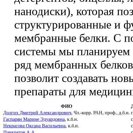
нанодиски), которая по
структурированные и ф
мембранные белки. С 
системы мы планируем 
ряд мембранных белков
позволит создавать но
препараты для медицин
ФИО
Долгих Дмитрий Александрович
, Чл.-корр. РАН, проф., д.б.н.
г
Гаспарян Марине Эдуардовна
, к.б.н.
с
Некрасова Оксана Васильевна
, к.б.н.
с
Панкратов А.А.
с