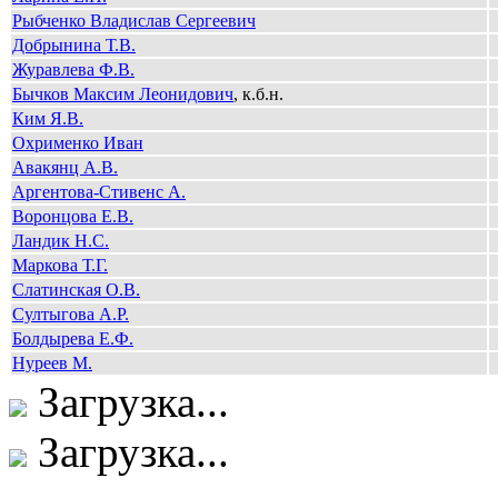
Рыбченко Владислав Сергеевич
Добрынина Т.В.
Журавлева Ф.В.
Бычков Максим Леонидович
, к.б.н.
Ким Я.В.
Охрименко Иван
Авакянц А.В.
Аргентова-Стивенс А.
Воронцова Е.В.
Ландик Н.С.
Маркова Т.Г.
Слатинская О.В.
Султыгова А.Р.
Болдырева Е.Ф.
Нуреев М.
Загрузка...
Загрузка...