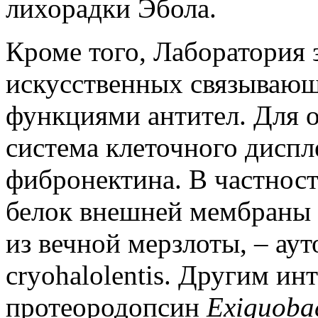
лихорадки Эбола.
Кроме того, Лаборатория 
искусственных связывающ
функциями антител. Для о
система клеточного диспл
фибронектина. В частност
белок внешней мембраны 
из вечной мерзлоты, – аут
cryohalolentis. Другим и
протеородопсин
Exiguobac