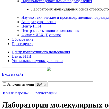
Научно-исследовательские подразделения
Лаборатория молекулярных основ стрессоуст
Научно-технические и производственные подразде
Аппарат управления
Центр НТИ
Центр коллективного пользования
Филиал ИБХ (Пущино)
Образование
Пресс-центр
Центр коллективного пользования
Центр НТИ
Уникальная научная установка
Вход на сайт
Запомнить меня
Забыли пароль?
·
О регистрации
Лаборатория молекулярных ос