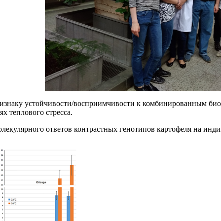
изнаку устойчивости/восприимчивости к комбинированным биоти
х теплового стресса.
олекулярного ответов контрастных генотипов картофеля на ин