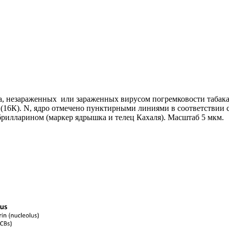
а, незараженных или зараженных вирусом погремковости табака 
 (16К).
N,
ядро отмечено пунктирными линиями в соответствии 
брилларином (маркер ядрышка и телец Кахаля). Масштаб 5 мкм.