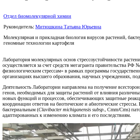
Отдел биомолекулярной химии
Руководитель:
Митюшкина Татьяна Юрьевна
Молекулярная и прикладная биология вирусов растений, бакте
геномные технологии картофеля
Лаборатория молекулярных основ стрессоустойчивости растени
осуществляется за счет средств мегагранта правительства РФ 
физиологическим стрессам» в рамках программы государствен
организациях высшего образования, научных учреждениях, по
Деятельность Лаборатории направлена на получение всесторо
генов, необходимых для защиты растений от влияния различны
новых функций и процессов, обеспечивающих защитные реакци
координации ответов на биотические и абиотические стрессы.
бактериальным (
Clavibacter michiganensis subsp
., Cmm/Cms) пат
адаптированных к изменению климата и его последствиям.