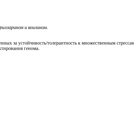
рилларином и коилином.
венных за устойчивость/толерантность к множественным стресс
ктирования генома.