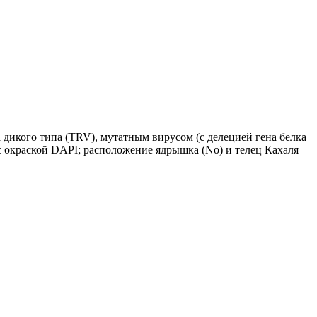
дикого типа (
TRV
)
,
мутатным вирусом (с
делецией
гена белка
с окраской
DAPI
; расположение ядрышка
(No)
и телец Кахаля