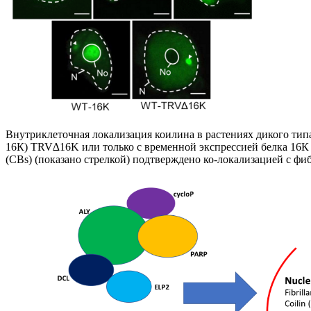
Внутриклеточная локализация коилина в растениях дикого тип
16К)
TRV∆16K или только с временной экспрессией белка 16К
(
CBs
)
(
показано стрелкой) подтверждено ко-локализацией с фи