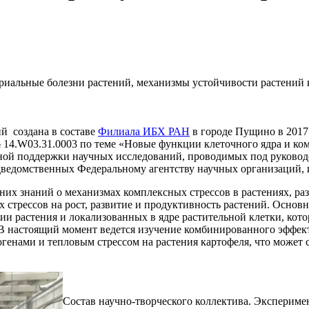
риальные болезни растений, механизмы устойчивости растений к
й создана в составе
Филиала ИБХ РАН
в городе Пущино в 2017
№ 14.W03.31.0003 по теме «Новые функции клеточного ядра и ко
ной поддержки научных исследований, проводимых под руковод
дведомственных Федеральному агентству научных организаций, 
нних знаний о механизмах комплексных стрессов в растениях, 
х стрессов на рост, развитие и продуктивность растений. Осно
и растения и локализованных в ядре растительной клетки, кот
 В настоящий момент ведется изучение комбинированного эффек
огенами и тепловым стрессом на растения картофеля, что может 
Состав научно-творческого коллектива. Экспериме