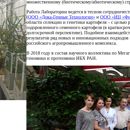
множественному (биотическому/абиотическому) ст
Работа Лаборатории ведется в тесном сотрудниче
(
ООО «Дока-Генные Технологии»
и
ООО «ИЦ «Фи
области селекции и генетики картофеля – с целью
oздоровленного семенного картофеля (в краткосроч
долгосрочной перспективе). Подобное взаимодейст
результатов ряд новых и инновационных подходов 
российского агропромышленного комплекса.
В 2018 году в состав научного коллектива по Мег
геномики и протеомики ИБХ РАН.