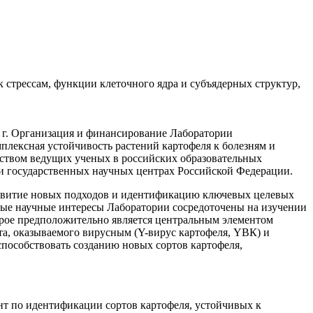
 стрессам, функции клеточного ядра и субъядерных структур,
 г. Организация и финансирование Лаборатории
мплексная устойчивость растений картофеля к болезням и
ством ведущих ученых в российских образовательных
и государственных научных центрах Российской Федерации.
развитие новых подходов и идентификацию ключевых целевых
вные научные интересы Лаборатории сосредоточены на изучении
орое предположительно является центральным элементом
та, оказываемого вирусным (Y-вирус картофеля, YBК) и
способствовать созданию новых сортов картофеля,
нт по идентификации сортов картофеля, устойчивых к