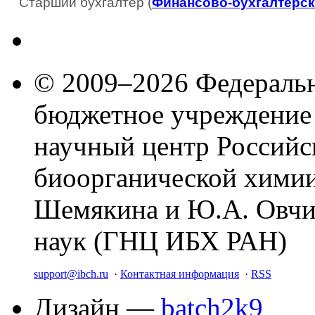
Старший бухгалтер (
Финансово-бухгалтерск
© 2009–2026 Федеральн
бюджетное учреждение
научный центр Российс
биоорганической химии
Шемякина и Ю.А. Овчи
наук (ГНЦ ИБХ РАН)
support@ibch.ru
·
Контактная информация
·
RSS
Дизайн —
batch2k9