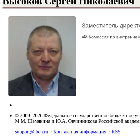
Высоков Сергей Николаевич
Заместитель директ
Комиссия по внутреннем
© 2009–2026 Федеральное государственное бюджетное у
М.М. Шемякина и Ю.А. Овчинникова Российской акаде
support@ibch.ru
·
Контактная информация
·
RSS