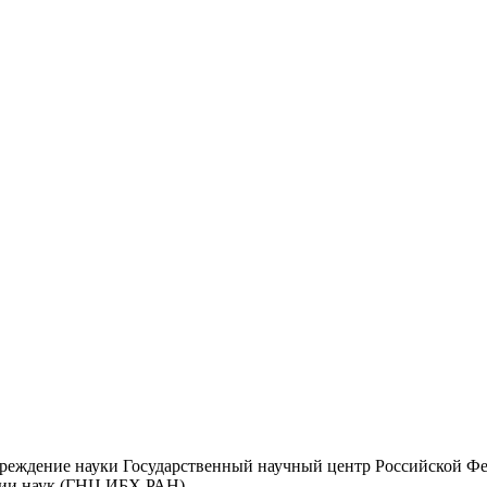
чреждение науки Государственный научный центр Российской Ф
мии наук (ГНЦ ИБХ РАН)