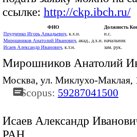
ссылке:
http://ckp.ibch.ru/
ФИО
Должность
Ко
Прудченко Игорь Аркадьевич
, к.х.н.
н.с.
Мирошников Анатолий Иванович
, акад., д.х.н.
начальник
Исаев Александр Иванович
, к.т.н.
зам. рук.
Мирошников Анатолий И
Москва, ул. Миклухо-Маклая,
Scopus:
59287041500
Исаев Александр Иванови
РАН