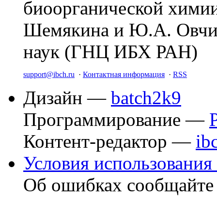
биоорганической химии
Шемякина и Ю.А. Овчи
наук (ГНЦ ИБХ РАН)
support@ibch.ru
·
Контактная информация
·
RSS
Дизайн —
batch2k9
Программирование —
Контент-редактор —
ib
Условия использования 
Об ошибках сообщайт