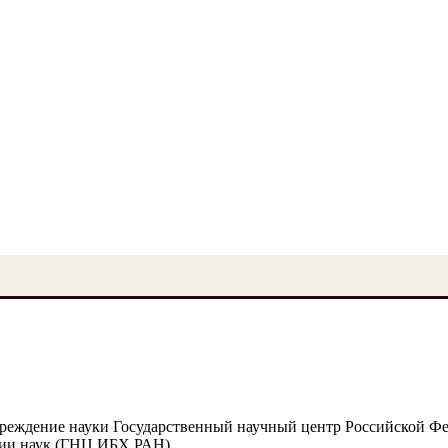
чреждение науки Государственный научный центр Российской Ф
мии наук (ГНЦ ИБХ РАН)