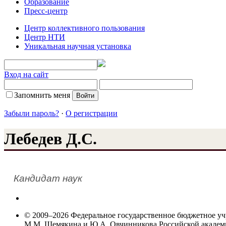
Образование
Пресс-центр
Центр коллективного пользования
Центр НТИ
Уникальная научная установка
Вход на сайт
Запомнить меня
Забыли пароль?
·
О регистрации
Лебедев Д.С.
Кандидат наук
© 2009–2026 Федеральное государственное бюджетное у
М.М. Шемякина и Ю.А. Овчинникова Российской акаде