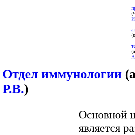
п
(
Ч
И
а
(
к
т
(
а
А
Отдел иммунологии
(
а
Р.В.
)
Основной ц
является р