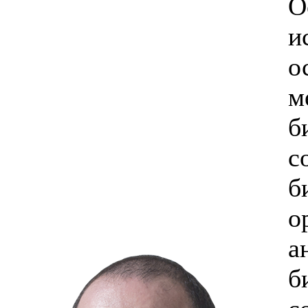
О
и
о
м
б
с
б
о
а
б