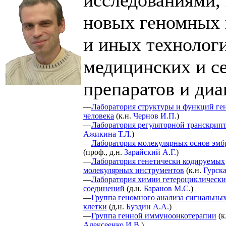
исследованиями,
новых геномных 
и иных технологи
медицинских и с
препаратов и диа
—
Лаборатория структуры и функций ге
человека
(
к.н.
Чернов И.П.
)
—
Лаборатория регуляторной транскрип
Ажикина Т.Л.
)
—
Лаборатория молекулярных основ эмб
(
проф., д.н.
Зарайский А.Г.
)
—
Лаборатория генетически кодируемых
молекулярных инструментов
(
к.н.
Гурска
—
Лаборатория химии гетероциклическ
соединений
(
д.н.
Баранов М.С.
)
—
Группа геномного анализа сигнальных
клетки
(
д.н.
Буздин А.А.
)
—
Группа генной иммуноонкотерапии
(
к
Алексеенко И.В.
)