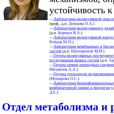
устойчивость к
—
Лаборатория молекулярной онкол
проф., д.н.
Донцова О.А.
)
—
Лаборатория молекулярного дизай
(
д.н.
Коршун В.А.
)
—
Лаборатория молекулярной вирус
Рубцов Ю.П.
)
—
Лаборатория мембранных и биоэн
систем
(
д.н.
Шахпаронов М.И.
)
—
Группа молекулярных инструмент
исследования живых систем
(
д.н.
Ар
—
Группа химии природных соедин
Михайлов А.А.
)
—
Группа технологии редактирован
(
Мушарова О.С.
)
—
Лаборатория биоинформационных
комбинаторной химии и биологии
(
Д.Е.
)
Отдел метаболизма и 