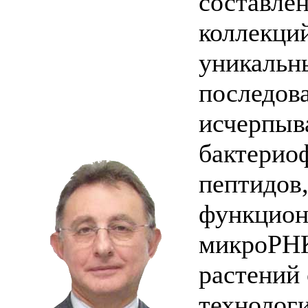
составле
коллекций
уникальн
последов
исчерпыв
бактерио
пептидов
функцион
микроРНК
растений
технологи