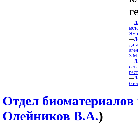
г
—
Л
мет
Ямп
—
Л
диз
аге
З.М
—
Л
осн
рас
—
Л
био
Отдел биоматериалов 
Олейников В.А.
)