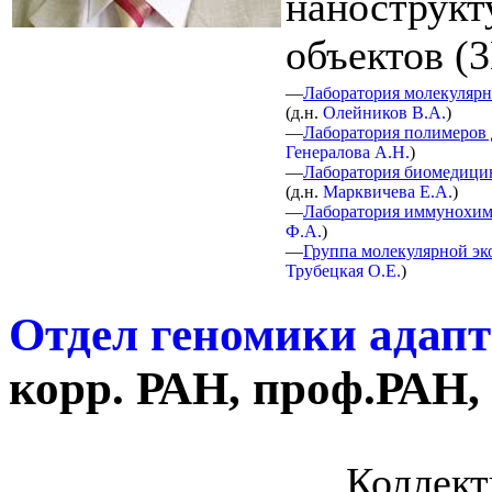
нанострукт
объектов (
—
Лаборатория молекуляр
(
д.н.
Олейников В.А.
)
—
Лаборатория полимеров 
Генералова А.Н.
)
—
Лаборатория биомедици
(
д.н.
Марквичева Е.А.
)
—
Лаборатория иммунохи
Ф.А.
)
—
Группа молекулярной эк
Трубецкая О.Е.
)
Отдел геномики адап
корр. РАН, проф.РАН, 
Коллект