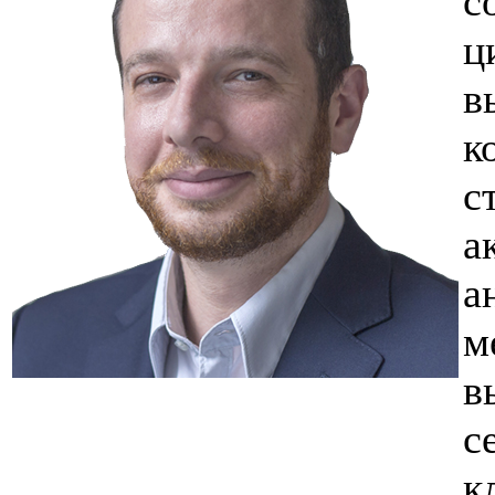
с
ц
в
к
с
а
а
м
в
с
к