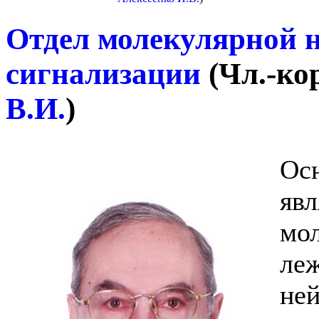
Отдел молекулярной 
сигнализации
(
Чл.-кор
В.И.
)
Ос
явл
мо
ле
ней