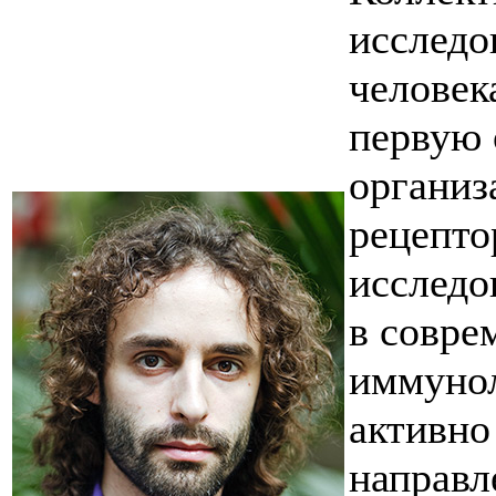
исследо
человек
первую 
организ
рецепто
исследо
в совре
иммунол
активно
направл