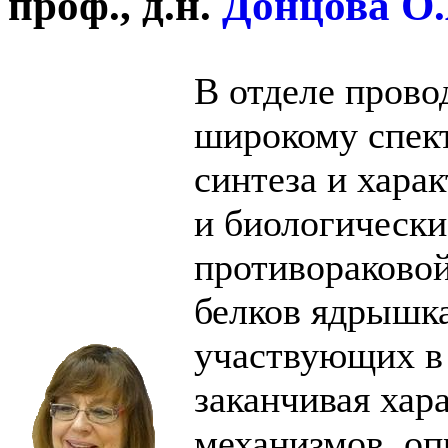
проф., д.н.
Донцова О.
В отделе прово
широкому спект
синтеза и хара
и биологически
противораковой
белков ядрышка
участвующих в
заканчивая хар
механизмов, оп