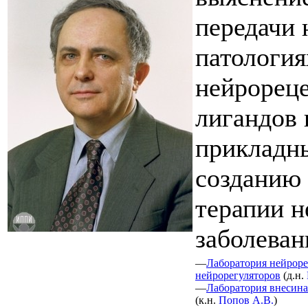
передачи 
патология
нейрореце
лигандов 
прикладн
созданию 
терапии 
заболеван
—
Лаборатория нейроре
нейрорегуляторов
(
д.н.
—
Лаборатория внесина
(
к.н.
Попов А.В.
)