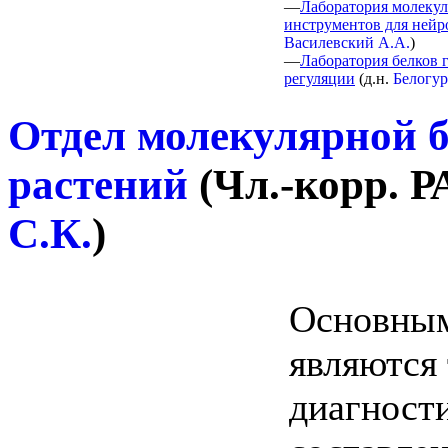
—
Лаборатория молеку
инструментов для ней
Василевский А.А.
)
—
Лаборатория белков 
регуляции
(
д.н.
Белогур
Отдел молекулярной б
растений
(
Чл.-корр. РА
С.К.
)
Основным
являются 
диагност