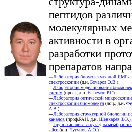
структура-динами
пептидов различ
молекулярных ме
активности в орг
разработки прот
препаратов напра
—
Лаборатория биомолекулярной ЯМР-
спектроскопии
(
д.н.
Бочаров Э.В.
)
—
Лаборатория моделирования биомоле
систем
(
проф., д.н.
Ефремов Р.Г.
)
—
Лаборатория оптической микроскопии
спектроскопии биомолекул
(
доц., д.н.
Фе
А.В.
)
—
Лаборатория структурной биологии 
каналов
(
проф.РАН, д.н.
Шенкарёв З.О.
)
—
Группа анализа структуры мембранных
silico
(
к.н.
Чугунов А.О.
)