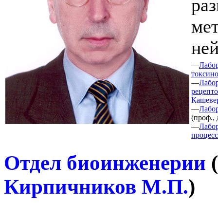
раз
мет
ней
—
Лабо
токсин
—
Лабор
рецепт
Кашевер
—
Лабо
(
проф., 
—
Лабо
процес
Отдел биоинженерии
(
Кирпичников М.П.
)