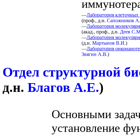
иммунотер
—
Лаборатория клеточных
(
проф., д.н.
Сапожников А
—
Лаборатория молекуляр
(
акад., проф., д.н.
Деев С.М
—
Лаборатория молекулярн
(
д.н.
Мартынов В.И.
)
—
Лаборатория онконанот
Звягин А.В.
)
Отдел структурной б
д.н.
Благов А.Е.
)
Основными задач
установление фу