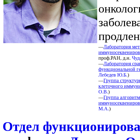
онколог
заболев
продлен
—
Лаборатория мет
иммуносеквениров
проф.РАН, д.н.
Чуд
—
Лаборатория сра
функциональной г
Лебедев Ю.Б.
)
—
Группа структур
клеточного иммун
О.В.
)
—
Группа алгорит
иммуносеквениров
М.А.
)
Отдел функционирова