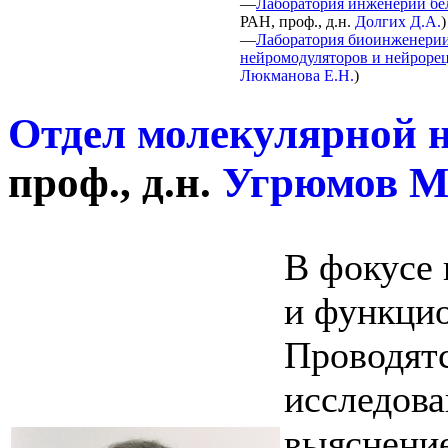
—
Лаборатория инженерии бе
РАН, проф., д.н.
Долгих Д.А.
)
—
Лаборатория биоинженери
нейромодуляторов и нейроре
Люкманова Е.Н.
)
Отдел молекулярной 
проф., д.н.
Угрюмов М
В фокусе 
и функци
Проводят
исследова
выяснени