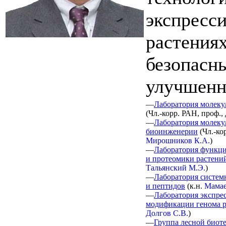
экспресс
растениях
безопасн
улучшенн
—
Лаборатория молеку
(
Чл.-корр. РАН, проф., 
—
Лаборатория молеку
биоинженерии
(
Чл.-ко
Мирошников К.А.
)
—
Лаборатория функц
и протеомики растени
Тальянский М.Э.
)
—
Лаборатория системн
и пептидов
(
к.н.
Мамае
—
Лаборатория экспре
модификации генома 
Долгов С.В.
)
—
Группа лесной биот