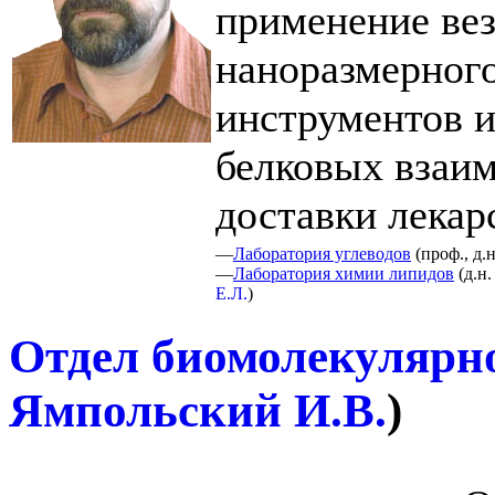
применение ве
наноразмерного
инструментов и
белковых взаим
доставки лекар
—
Лаборатория углеводов
(
проф., д.н
—
Лаборатория химии липидов
(
д.н.
Е.Л.
)
Отдел биомолекулярн
Ямпольский И.В.
)