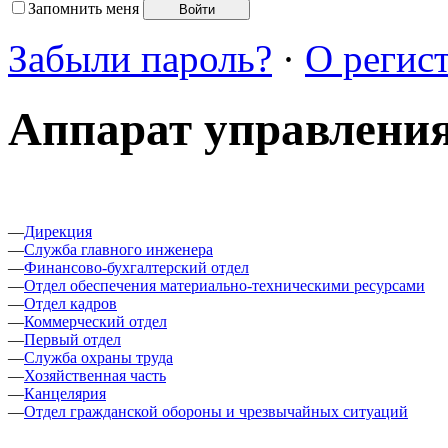
Запомнить меня
Забыли пароль?
·
О регис
Аппарат управлени
—
Дирекция
—
Служба главного инженера
—
Финансово-бухгалтерский отдел
—
Отдел обеспечения материально-техническими ресурсами
—
Отдел кадров
—
Коммерческий отдел
—
Первый отдел
—
Служба охраны труда
—
Хозяйственная часть
—
Канцелярия
—
Отдел гражданской обороны и чрезвычайных ситуаций