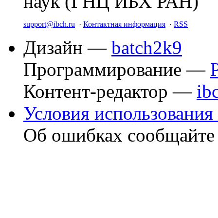
наук (ГНЦ ИБХ РАН)
support@ibch.ru
·
Контактная информация
·
RSS
Дизайн —
batch2k9
Программирование —
Контент-редактор —
ib
Условия использования 
Об ошибках сообщайт