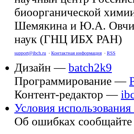
биоорганической химии
Шемякина и Ю.А. Овчи
наук (ГНЦ ИБХ РАН)
support@ibch.ru
·
Контактная информация
·
RSS
Дизайн —
batch2k9
Программирование —
Контент-редактор —
ib
Условия использования 
Об ошибках сообщайт