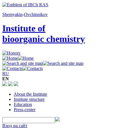
Shemyakin
-
Ovchinnikov
Institute of
bioorganic chemistry
RU
EN
About the Institute
Institute structure
Education
Press-center
Вход на сайт