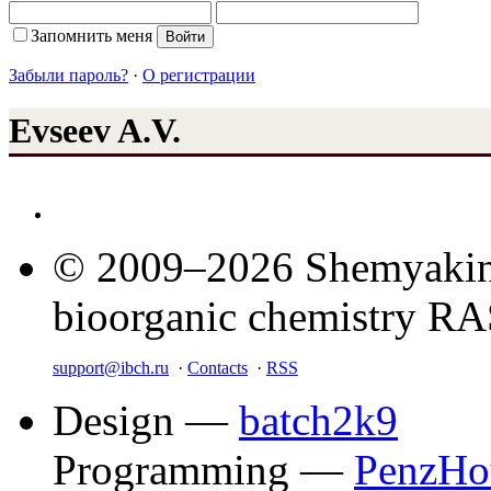
Запомнить меня
Забыли пароль?
·
О регистрации
Evseev A.V.
© 2009–2026 Shemyakin–
bioorganic chemistry R
support@ibch.ru
·
Contacts
·
RSS
Design —
batch2k9
Programming —
PenzHo