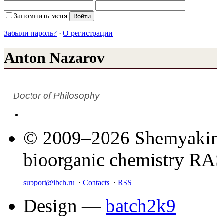
Запомнить меня
Забыли пароль?
·
О регистрации
Anton Nazarov
Doctor of Philosophy
© 2009–2026 Shemyakin–
bioorganic chemistry R
support@ibch.ru
·
Contacts
·
RSS
Design —
batch2k9