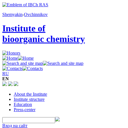
Shemyakin
-
Ovchinnikov
Institute of
bioorganic chemistry
RU
EN
About the Institute
Institute structure
Education
Press-center
Вход на сайт