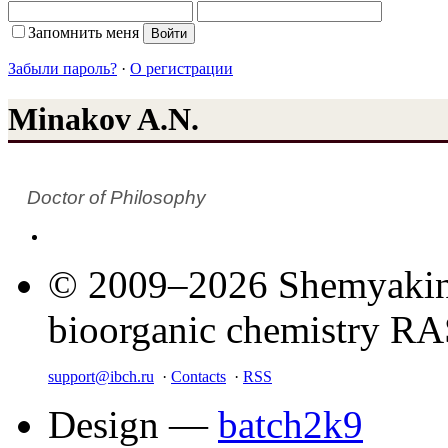
Запомнить меня
Забыли пароль?
·
О регистрации
Minakov A.N.
Doctor of Philosophy
© 2009–2026 Shemyakin–
bioorganic chemistry R
support@ibch.ru
·
Contacts
·
RSS
Design —
batch2k9