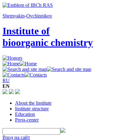
Shemyakin
-
Ovchinnikov
Institute of
bioorganic chemistry
RU
EN
About the Institute
Institute structure
Education
Press-center
Вход на сайт