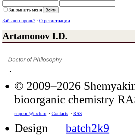
Запомнить меня
Забыли пароль?
·
О регистрации
Artamonov I.D.
Doctor of Philosophy
© 2009–2026 Shemyakin–
bioorganic chemistry R
support@ibch.ru
·
Contacts
·
RSS
Design —
batch2k9