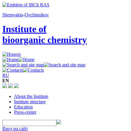
Shemyakin
-
Ovchinnikov
Institute of
bioorganic chemistry
RU
EN
About the Institute
Institute structure
Education
Press-center
Вход на сайт