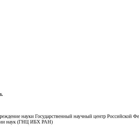
п.
чреждение науки Государственный научный центр Российской Ф
мии наук (ГНЦ ИБХ РАН)