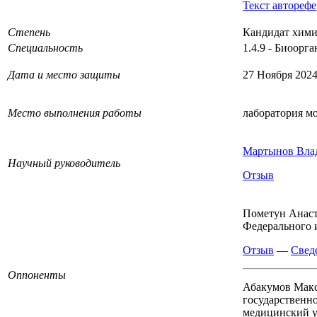
Текст авторефе
Степень
Кандидат хими
Специальность
1.4.9 - Биоорг
Дата и место защиты
27 Ноября 2024
Место выполнения работы
лаборатория м
Мартынов Вла
Научный руководитель
Отзыв
Пометун Анаст
Федерального 
Отзыв
—
Свед
Оппоненты
Абакумов Мак
государственн
медицинский у