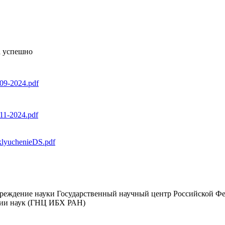
а успешно
-09-2024.pdf
11-2024.pdf
lyuchenieDS.pdf
чреждение науки Государственный научный центр Российской Ф
мии наук (ГНЦ ИБХ РАН)