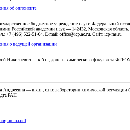
ения об оппоненте
осударственное бюджетное учреждение науки Федеральный иссл
имии Российской академии наук
— 142432, Московская область, 
.: +7 (496) 522-51-64. E-mail: office@icp.ac.ru. Сайт: icp-ras.ru
ения о ведущей организации
рей Николаевич
— к.б.н., доцент химического факультета ФГБО
а Андреевна
— к.х.н., с.н.с лаборатории химической регуляци
рдта РАН
nogramma.pdf