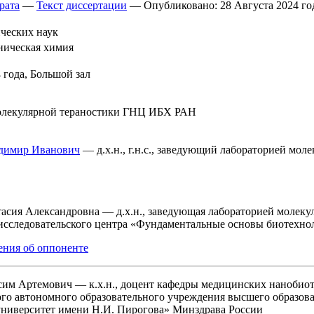
рата
—
Текст диссертации
— Опубликовано: 28 Августа 2024 го
ческих наук
аническая химия
 года, Большой зал
олекулярной тераностики ГНЦ ИБХ РАН
димир Иванович
— д.х.н., г.н.с., заведующий лабораторией м
асия Александровна
— д.х.н., заведующая лабораторией молек
исследовательского центра «Фундаментальные основы биотехно
ения об оппоненте
сим Артемович
— к.х.н., доцент кафедры медицинских нанобио
ого автономного образовательного учреждения высшего образо
ниверситет имени Н.И. Пирогова» Минздрава России