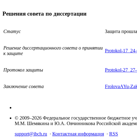
Решения совета по диссертации
Статус
Защита прошл
Решение диссертационного совета о принятии
Protokol-17_24
к защите
Протокол защиты
Protokol-27_27-
Заключение совета
FrolovaAYu-Zak
© 2009–2026 Федеральное государственное бюджетное у
М.М. Шемякина и Ю.А. Овчинникова Российской акаде
support@ibch.ru
·
Контактная информация
·
RSS