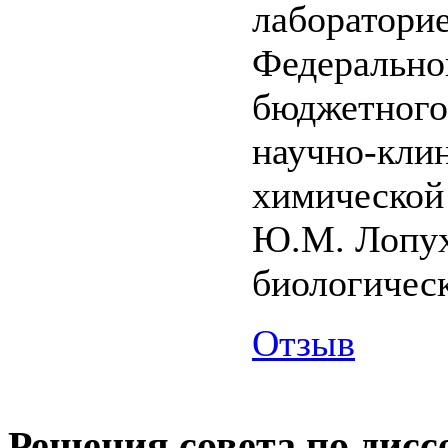
лаборатори
Федерально
бюджетного
научно-кли
химической
Ю.М. Лопух
биологическ
Отзыв
Решения совета по дисс