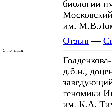
биологии им
Московский
им. М.В.Ло
Отзыв
—
С
Оппоненты
Голденкова
д.б.н., доц
заведующий
геномики И
им. К.А. Ти