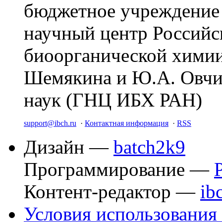
бюджетное учреждение
научный центр Российс
биоорганической химии
Шемякина и Ю.А. Овчи
наук (ГНЦ ИБХ РАН)
support@ibch.ru
·
Контактная информация
·
RSS
Дизайн —
batch2k9
Программирование —
Контент-редактор —
ib
Условия использования 