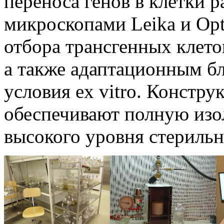
переноса генов в клетки 
микроскопами Leika и Op
отбора трансгенных клето
а также адаптационным бл
условия ex vitro. Констр
обеспечивают полную из
высокого уровня стерильн