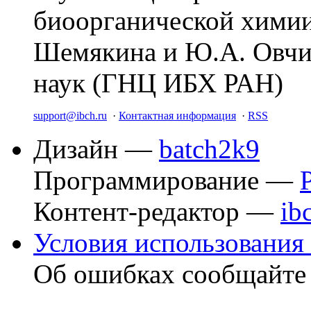
биоорганической химии
Шемякина и Ю.А. Овчи
наук (ГНЦ ИБХ РАН)
support@ibch.ru
·
Контактная информация
·
RSS
Дизайн —
batch2k9
Программирование —
Контент-редактор —
ib
Условия использования 
Об ошибках сообщайт