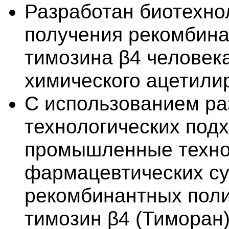
Разработан биотехно
получения рекомбина
тимозина β4 человек
химического ацетили
С использованием р
технологических под
промышленные техно
фармацевтических с
рекомбинантных поли
тимозин β4 (Тиморан)