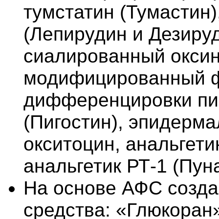
тумстатин (Тумастин)
(Лепирудин и Дезируд
сиалированный оксин
модифицированный ф
дифференцировки пи
(Пигостин), эпидерма
окситоцин, анальгети
анальгетик РТ-1 (Пун
На основе АФС созд
средства: «Глюкоран»