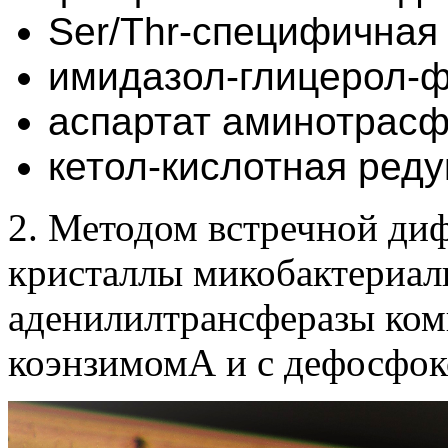
Ser/Thr-специфичная
имидазол-глицерол-
аспартат аминотрас
кетол-кислотная ред
2. Методом встречной ди
кристаллы микобактериал
аденилилтрансферазы ком
коэнзимомА и с дефосфо