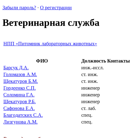
Забыли пароль?
·
О регистрации
Ветеринарная служба
НПП «Питомник лабораторных животных»
ФИО
Должность
Контакты
Барсук Д.А.
инж.-иссл.
Голомазов А.М.
ст. инж.
Щекатуров Б.М.
ст. инж.
Гордеенко С.П.
инженер
Соломина Г.А.
инженер
Щекатуров Р.Б.
инженер
Сафонова Е.А.
ст. лаб.
Благодатских С.А.
спец.
Лизгунова А.М.
спец.