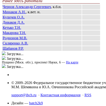
Ранее здесь работали
Чернов Александр Сергеевич
, к.б.н.
Минаков А.Н.
, к.вет. н.
Куличев О.А.
Диваков Д.А.
Кетько Т.Н.
Макарова Т.Н.
Родионов М.В.
Скляренко А.В.
Шабанов Р.Р.
Загрузка...
Загрузка...
Пущино (Моск. обл.), проспект Науки, 6 —
На карте
Загрузка...
© 2009–2026 Федеральное государственное бюджетное у
М.М. Шемякина и Ю.А. Овчинникова Российской акаде
support@ibch.ru
·
Контактная информация
·
RSS
Дизайн —
batch2k9