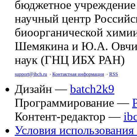
бюджетное учреждение
научный центр Российс
биоорганической химии
Шемякина и Ю.А. Овчи
наук (ГНЦ ИБХ РАН)
support@ibch.ru
·
Контактная информация
·
RSS
Дизайн —
batch2k9
Программирование —
Контент-редактор —
ib
Условия использования 