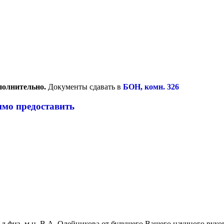
полнительно.
Документы сдавать в
БОН, комн. 326
имо предоставить
д.физ.-м.н. В.А. Олейникова от будущего Вашего научного руков