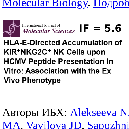
Molecular Biology
.
Подроб
Авторы ИБХ:
Alekseeva 
MA
,
Vavilova JD
,
Sapozhn