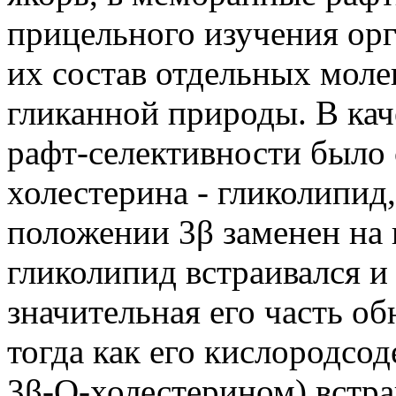
прицельного изучения ор
их состав отдельных моле
гликанной природы. В кач
рафт-селективности было
холестерина - гликолипид,
положении 3β заменен на 
гликолипид встраивался и
значительная его часть о
тогда как его кислородсо
3β-O-холестерином) встра