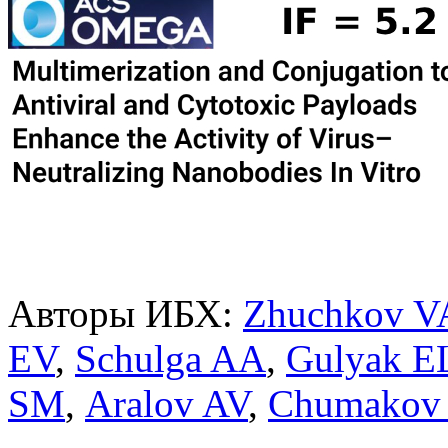
Авторы ИБХ:
Zhuchkov V
EV
,
Schulga AA
,
Gulyak E
SM
,
Aralov AV
,
Chumakov