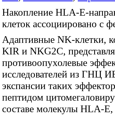
Накопление HLA-E-напр
клеток ассоциировано с ф
Адаптивные NK-клетки, 
KIR и NKG2C, представля
противоопухолевые эффек
исследователей из ГНЦ И
экспансии таких эффектор
пептидом цитомегаловиру
составе молекулы HLA-E,