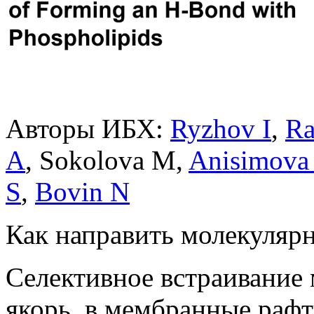
Авторы ИБХ:
Ryzhov I
,
Ra
A
, Sokolova M,
Anisimova
S
,
Bovin N
Как направить молекулярн
Селективное встраивание
якорь, в мембранные рафт